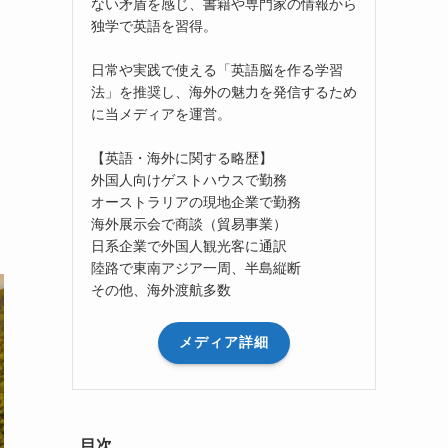
ない矛盾を感じ、書籍や専門家の情報から
独学で英語を習得。
日常や実践で使える「英語脳を作る学習
法」を推奨し、海外の魅力を発信するため
に当メディアを運営。
【英語・海外に関する略歴】
外国人向けゲストハウスで勤務
オーストラリアの現地企業で勤務
海外展示会で商談（貿易事業）
日系企業で外国人観光客に通訳
陸路で東南アジア一周、半島縦断
その他、海外渡航多数
メディア詳細
目次