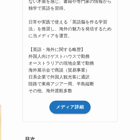
ない矛盾を感じ、書籍や専門家の情報から
独学で英語を習得。
日常や実践で使える「英語脳を作る学習
法」を推奨し、海外の魅力を発信するため
に当メディアを運営。
【英語・海外に関する略歴】
外国人向けゲストハウスで勤務
オーストラリアの現地企業で勤務
海外展示会で商談（貿易事業）
日系企業で外国人観光客に通訳
陸路で東南アジア一周、半島縦断
その他、海外渡航多数
メディア詳細
目次