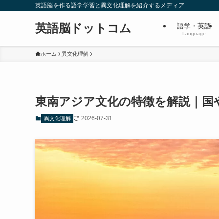
英語脳を作る語学学習と異文化理解を紹介するメディア
英語脳ドットコム
語学・英語
Language
ホーム
異文化理解
東南アジア文化の特徴を解説｜国
2026-07-31
異文化理解